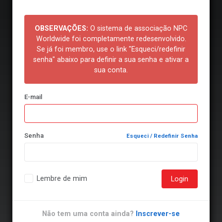
OBSERVAÇÕES:
O sistema de associação NPC
Worldwide foi completamente redesenvolvido.
Se já foi membro, use o link "Esqueci/redefinir
senha" abaixo para definir a sua senha e ativar a
sua conta.
E-mail
Senha
Esqueci / Redefinir Senha
Lembre de mim
Login
Não tem uma conta ainda?
Inscrever-se