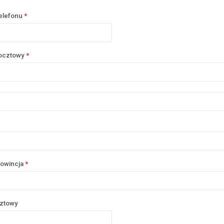
elefonu
*
ocztowy
*
rowincja
*
ztowy