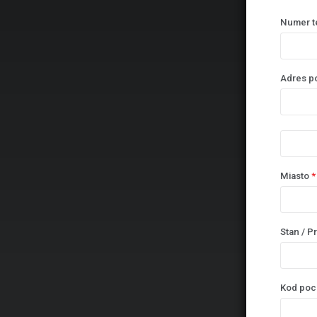
Numer t
Adres p
Miasto
*
Stan / P
Kod poc