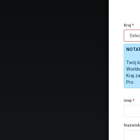
Kraj
*
NOTATK
Twój k
Worldw
Kraj z
Pro.
Imię
*
Nazwis