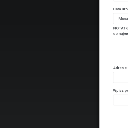
Data ur
NOTATK
co najmn
Adres e
Wpisz p