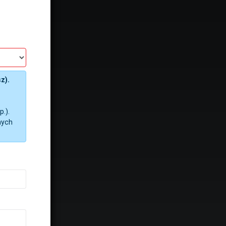
z).
.).
nych