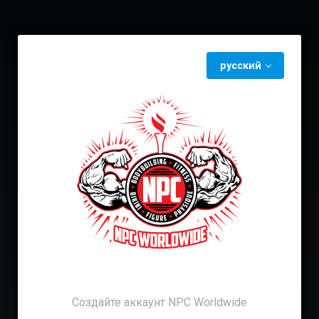
русский
Создайте аккаунт NPC Worldwide