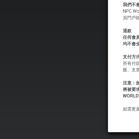
我們不
NPC 
員門戶
退款
任何會員
均不會
支付方
所有付款
匯、支
注意：
將被要
WORL
如需更