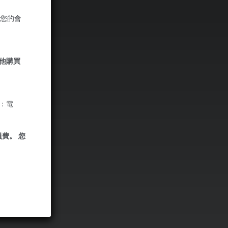
過您的會
其他購買
如：電
費。 您
。